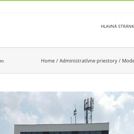
HLAVNÁ STRÁN
Home
/
Administratívne priestory
/
Mode
om