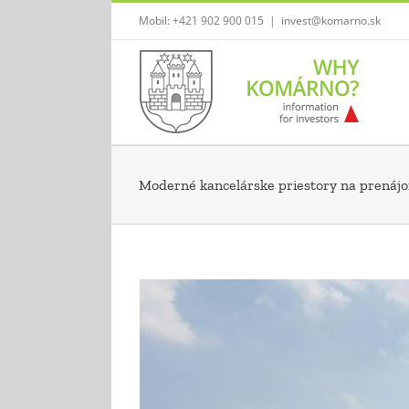
Skip
Mobil: +421 902 900 015
|
invest@komarno.sk
to
content
Moderné kancelárske priestory na prenáj