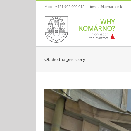
Skip
Mobil: +421 902 900 015
|
invest@komarno.sk
to
content
Obchodné priestory