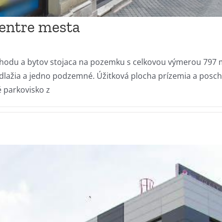
centre mesta
hodu a bytov stojaca na pozemku s celkovou výmerou 797 m
ažia a jedno podzemné. Úžitková plocha prízemia a poscho
 parkovisko z