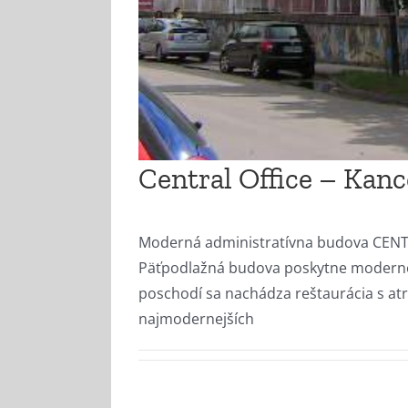
Central Office – Kanc
Moderná administratívna budova CENTR
Päťpodlažná budova poskytne moderné k
poschodí sa nachádza reštaurácia s at
najmodernejších