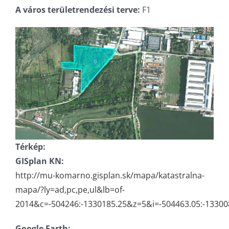
A város területrendezési terve:
F1
Térkép:
GISplan KN:
http://mu-komarno.gisplan.sk/mapa/katastralna-
mapa/?ly=ad,pc,pe,ul&lb=of-
2014&c=-504246:-1330185.25&z=5&i=-504463.05:-13300
Google Earth: