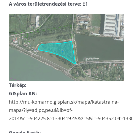
A város területrendezési terve:
E1
Térkép:
GISplan KN:
http://mu-komarno.gisplan.sk/mapa/katastralna-
mapa/?ly=ad,pc,pe,ul&lb=of-
2014&c=-504225.8:-1330419.45&z=5&i=-504352.04:-133
Google Earth: