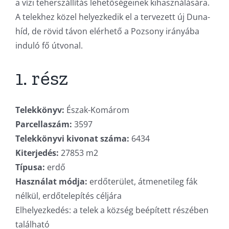
a vízi teherszállítás lehetőségeinek kihasználására.
A telekhez közel helyezkedik el a tervezett új Duna-
híd, de rövid távon elérhető a Pozsony irányába
induló fő útvonal.
1. rész
Telekkönyv:
Észak-Komárom
Parcellaszám:
3597
Telekkönyvi kivonat száma:
6434
Kiterjedés:
27853 m2
Típusa:
erdő
Használat módja:
erdőterület, átmenetileg fák
nélkül, erdőtelepítés céljára
Elhelyezkedés: a telek a község beépített részében
található