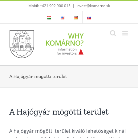
Skip
Mobil: +421 902 900 015
|
invest@komarno.sk
to
content
A Hajógyár mögötti terület
A Hajógyár mögötti terület
A hajógyár mögötti terület kiváló lehetőséget kínál