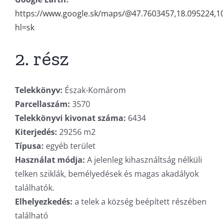
https://www.google.sk/maps/@47.7603457,18.095224,
hl=sk
2. rész
Telekkönyv:
Észak-Komárom
Parcellaszám:
3570
Telekkönyvi kivonat száma:
6434
Kiterjedés:
29256 m2
Típusa:
egyéb terület
Használat módja:
A jelenleg kihasználtság nélküli
telken sziklák, bemélyedések és magas akadályok
találhatók.
Elhelyezkedés:
a telek a község beépített részében
található