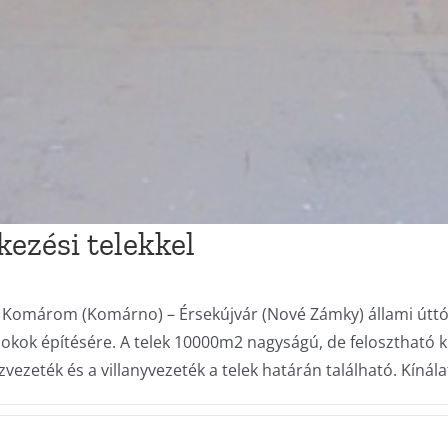
kezési telekkel
– Komárom (Komárno) – Érsekújvár (Nové Zámky) állami úttól, 
okok építésére. A telek 10000m2 nagyságú, de felosztható ki
ízvezeték és a villanyvezeték a telek határán található. Kínála