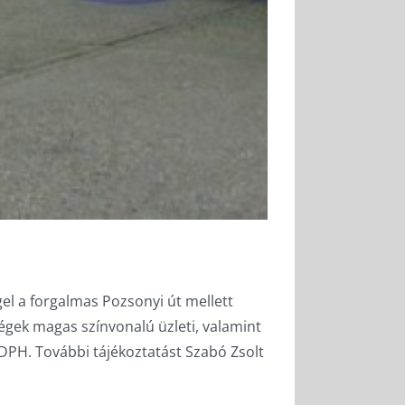
ggel a forgalmas Pozsonyi út mellett
ségek magas színvonalú üzleti, valamint
s DPH. További tájékoztatást Szabó Zsolt