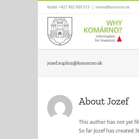
Skip
Mobil: +421 902 900 015
|
invest@komarno.sk
to
content
jozef.suplicz@komarno.sk
About Jozef
This author has not yet fil
So far Jozef has created 3