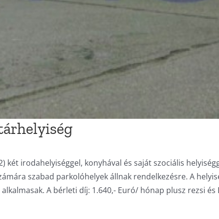
ktárhelyiség
2) két irodahelyiséggel, konyhával és saját szociális helyisé
ei számára szabad parkolóhelyek állnak rendelkezésre. A helyi
alkalmasak. A bérleti díj: 1.640,- Euró/ hónap plusz rezsi é