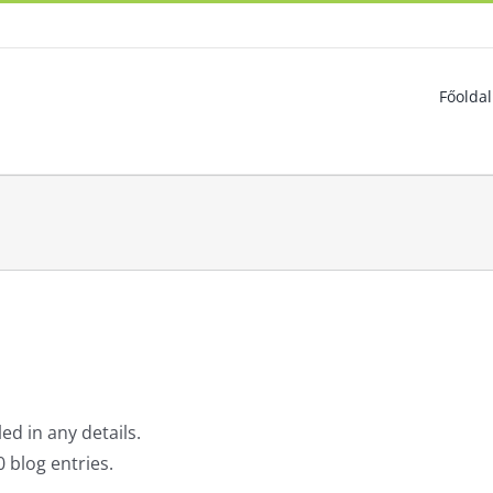
Főoldal
led in any details.
0 blog entries.