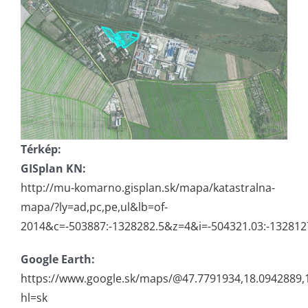
Térkép:
GISplan KN:
http://mu-komarno.gisplan.sk/mapa/katastralna-
mapa/?ly=ad,pc,pe,ul&lb=of-
2014&c=-503887:-1328282.5&z=4&i=-504321.03:-132812
Google Earth:
https://www.google.sk/maps/@47.7791934,18.0942889
hl=sk