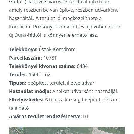
Gadóc (Hadovce) városrészen található telek,
amely részben be van építve, részben udvarként
használták. A terület jól megközelíthető a
Komárom-Pozsony útvonalról, és a jövőben épülő
új Duna-hídtól is könnyen elérhető lesz.
Telekkönyv:
Észak-Komárom
Parcellaszám:
10781
Telekkönyvi kivonat száma:
6434
Terület:
15061 m2
Típusa:
beépített terület, illetve udvar
Használat módja:
A telket udvarként használják
Elhelyezkedés:
A telek a község beépített részén
található
A város területrendezési terve:
B1