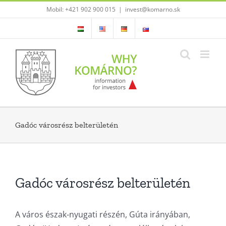
Skip
Mobil: +421 902 900 015
|
invest@komarno.sk
to
content
Gadóc városrész belterületén
Gadóc városrész belterületén
A város észak-nyugati részén, Gúta irányában,